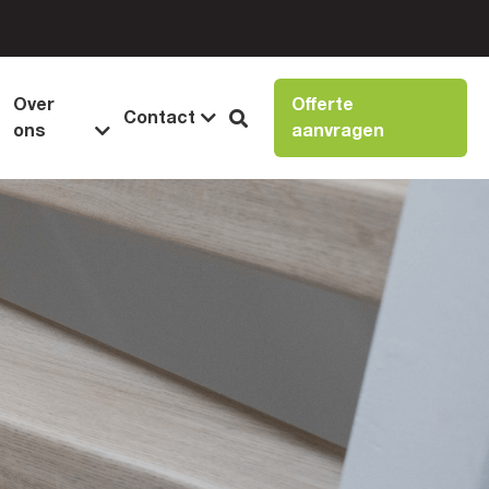
Betrouwbare kwaliteit
Ruime k
Over
Offerte
Contact
ons
aanvragen