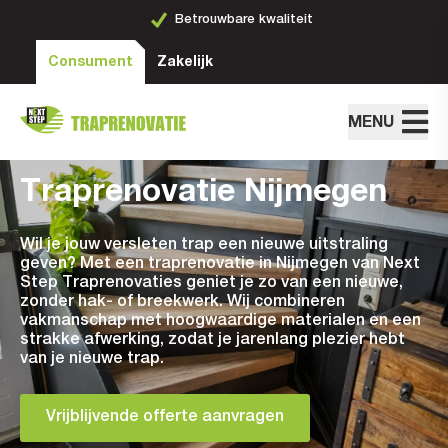
Ruime keuze aan stijlen
Consument
Zakelijk
MENU
Traprenovatie Nijmegen
Wil je jouw versleten trap een nieuwe uitstraling
geven? Met een traprenovatie in Nijmegen van Next
Step Traprenovaties geniet je zo van een nieuwe,
zonder hak- of breekwerk. Wij combineren
vakmanschap met hoogwaardige materialen en een
strakke afwerking, zodat je jarenlang plezier hebt
van je nieuwe trap.
Vrijblijvende offerte aanvragen