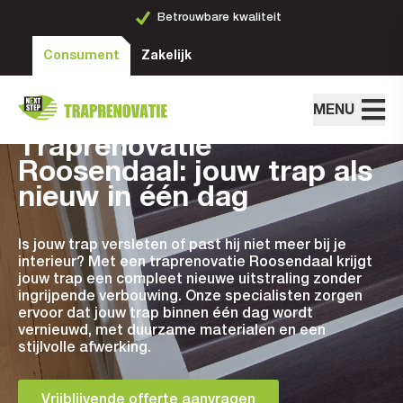
Ruime keuze aan stijlen
Consument
Zakelijk
MENU
Traprenovatie
Roosendaal: jouw trap als
nieuw in één dag
Is jouw trap versleten of past hij niet meer bij je
interieur? Met een traprenovatie Roosendaal krijgt
jouw trap een compleet nieuwe uitstraling zonder
ingrijpende verbouwing. Onze specialisten zorgen
ervoor dat jouw trap binnen één dag wordt
vernieuwd, met duurzame materialen en een
stijlvolle afwerking.
Vrijblijvende offerte aanvragen