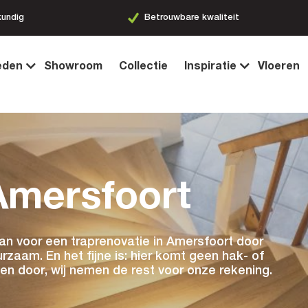
waliteit
Ruime keuze aan stijlen
eden
Showroom
Collectie
Inspiratie
Vloeren
Amersfoort
dan voor een traprenovatie in Amersfoort door
rzaam. En het fijne is: hier komt geen hak- of
en door, wij nemen de rest voor onze rekening.