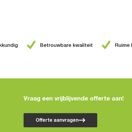
kkundig
Betrouwbare kwaliteit
Ruime k
Vraag een vrijblijvende offerte aan!
Offerte aanvragen