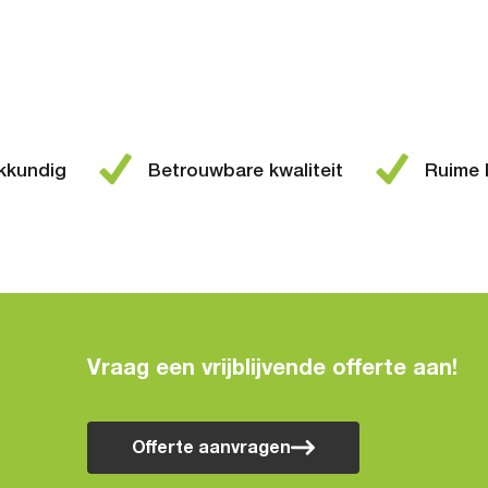
kkundig
Betrouwbare kwaliteit
Ruime k
Vraag een vrijblijvende offerte aan!
Offerte aanvragen