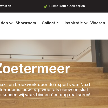
n stijlen
Snel en vakkundig
eden
Showroom
Collectie
Inspiratie
Vloeren
Zoetermeer
hak- en breekwerk door de experts van Next
ermeer is jouw trap weer als nieuw en sluit
e kunnen wij vaak binnen één dag realiseren!