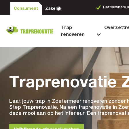
Betrouwbare kwaliteit
Ruime keuze aa
Consument
Zakelijk
…
Trap
Overzettr
renoveren
Traprenovatie 
Laat jouw trap in Zoetermeer renoveren zonder 
Step Traprenovatie. Na een traprenovatie in Zoet
deze mooi aan op het interieur. Een traprenovati